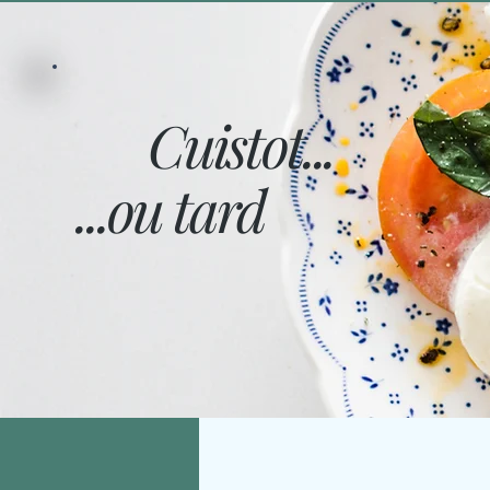
Cuistot...
...ou tard