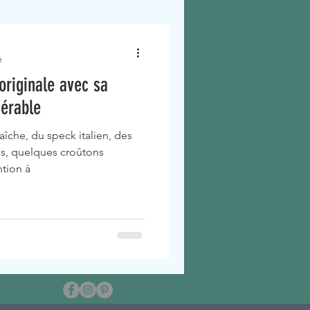
e
originale avec sa
'érable
aîche, du speck italien, des
s, quelques croûtons
ntion à