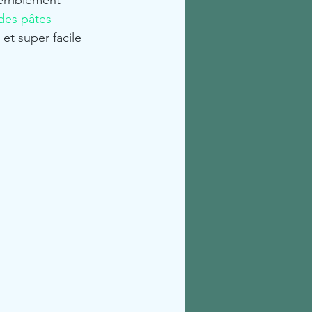
erriblement 
des pâtes 
et super facile 