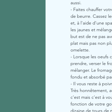
aussi.
- Faites chauffer vot
de beurre. Cassez le
et, à l'aide d'une sp
les jaunes et mélang
but est de ne pas avo
plat mais pas non pl
omelette.
- Lorsque les oeufs
prendre, verser le f
mélanger. Le fromage
fondu et absorbé par
- Il vous reste à poiv
Très honnêtement, au
c'est mais c'est à vo
fonction de votre go
dizaine de tours de 