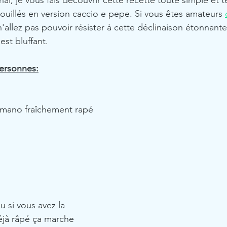
al, je vous fais découvrir cette recette toute simple et t
rouillés en version caccio e pepe. Si vous êtes amateurs 
n'allez pas pouvoir résister à cette déclinaison étonnante 
 est bluffant.
personnes:
omano fraîchement rapé
 si vous avez la 
éjà râpé ça marche 