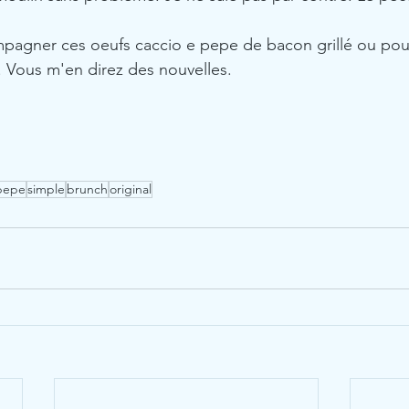
pagner ces oeufs caccio e pepe de bacon grillé ou pou
. Vous m'en direz des nouvelles.
pepe
simple
brunch
original