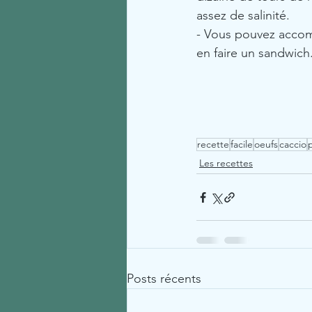
assez de salinité.
- Vous pouvez accom
en faire un sandwich
recette
facile
oeufs
caccio
Les recettes
Posts récents