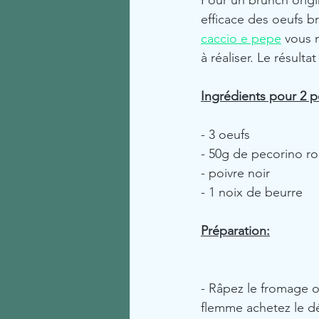
Pour un brunch origin
efficace des oeufs b
caccio e pepe
 vous 
à réaliser. Le résultat
Ingrédients pour 2 
- 3 oeufs
- 50g de pecorino r
- poivre noir
- 1 noix de beurre
Préparation:
- Râpez le fromage ou
flemme achetez le d