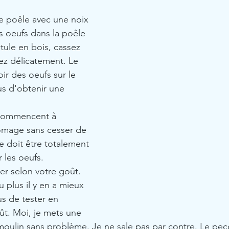
re poêle avec une noix 
s oeufs dans la poêle 
atule en bois, cassez 
ez délicatement. Le 
ir des oeufs sur le 
us d'obtenir une 
 commencent à 
romage sans cesser de 
 doit être totalement 
 les oeufs.
rer selon votre goût. 
 plus il y en a mieux 
us de tester en 
ût. Moi, je mets une 
moulin sans problème. Je ne sale pas par contre. Le pe