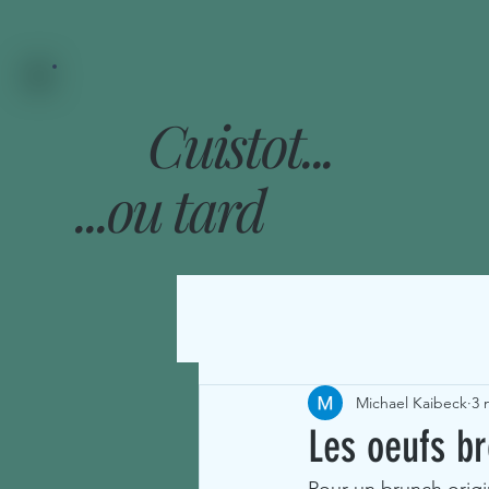
Cuistot...
...ou tard
Michael Kaibeck
3 
Les oeufs b