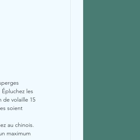
sperges 
. Épluchez les 
 de volaille 15 
es soient 
ez au chinois. 
r un maximum 