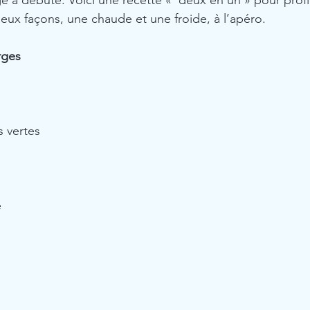
ge a débuté. Voici une recette «  deux en un » pour profi
eux façons, une chaude et une froide, à l’apéro. 
rges
s vertes
e