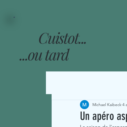
Cuistot...
...ou tard
Michael Kaibeck
4 
Un apéro as