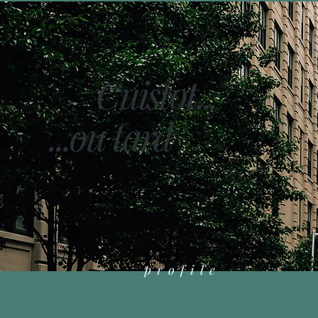
Cuistot...
...ou tard
profile