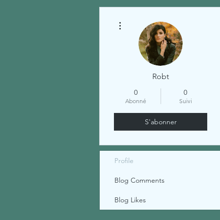
Plus d'actions
Robt
0
0
Abonné
Suivi
S'abonner
Profile
Blog Comments
Blog Likes