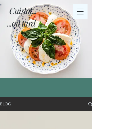
Cuistot...
...ou tard
BLOG