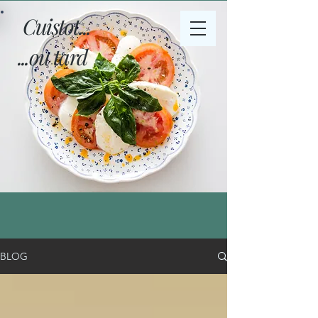
Cuistot...
...ou tard
BLOG