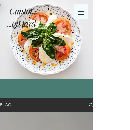
Cuistot...
...ou tard
BLOG