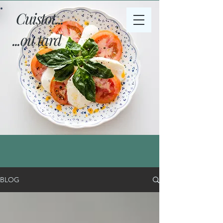
Cuistot...
...ou tard
BLOG