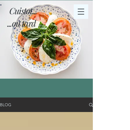
Cuistot...
...ou tard
BLOG