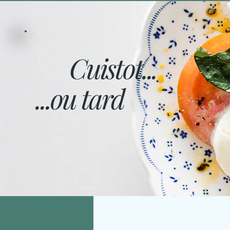
Cuistot...
...ou tard