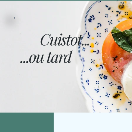
Cuistot...
...ou tard