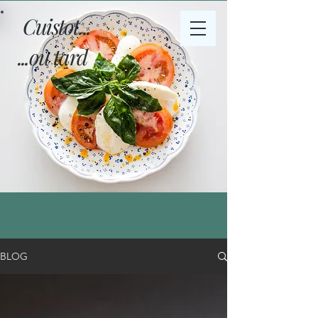
Cuistot...
...ou tard
BLOG