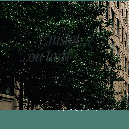
Cuistot...
...ou tard
comments