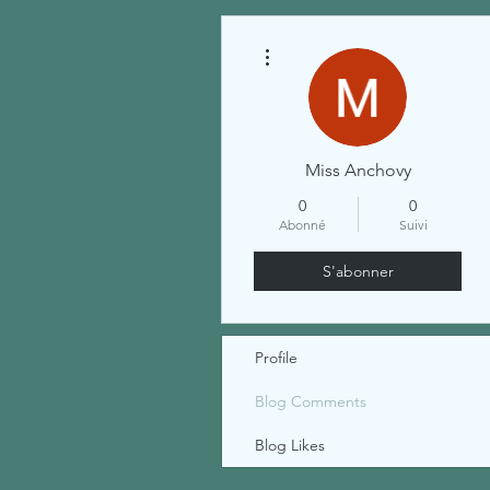
Plus d'actions
Miss Anchovy
0
0
Abonné
Suivi
S'abonner
Profile
Blog Comments
Blog Likes