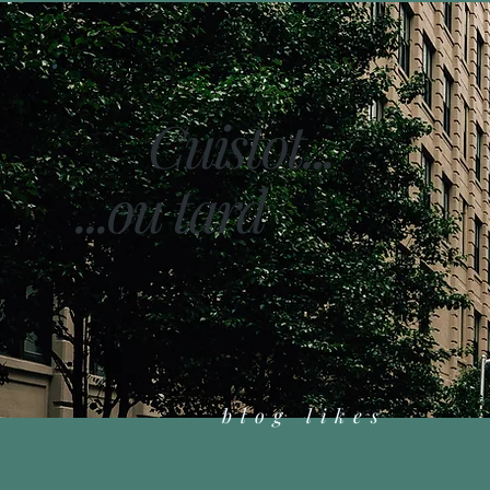
Cuistot...
...ou tard
blog likes