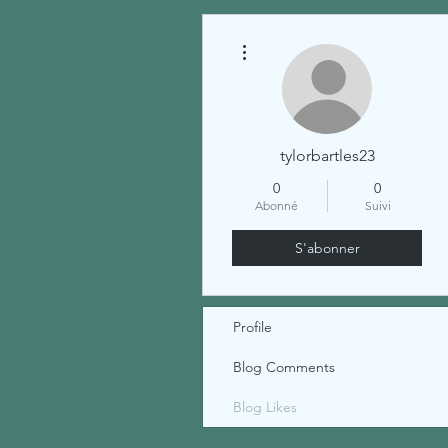
Plus d'actions
tylorbartles23
0
0
Abonné
Suivi
S'abonner
Profile
Blog Comments
Blog Likes