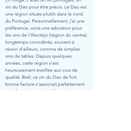
vin du Dao pour être précis. Le Dao est 
une région située plutôt dans le nord 
du Portugal. Personnellement, j'ai une 
préférence, voire une adoration pour 
les vins de l'Alentejo (région du centre) 
longtemps considérés, souvent à 
raison d'ailleurs, comme de simples 
vins de tables. Depuis quelques 
années, cette région s'est 
heureusement éveillée aux crus de 
qualité. Bref, ce vin du Dao de fort 
bonne facture s'associait parfaitement 
avec les notes moutardées et presque 
fumées du porc. 
Si vous n'avez jamais osé le pari d'un 
accord mets-vins au restaurant, tentez 
donc cette expérience du Divino 
Gusto en traiteur c'est juste... divin.