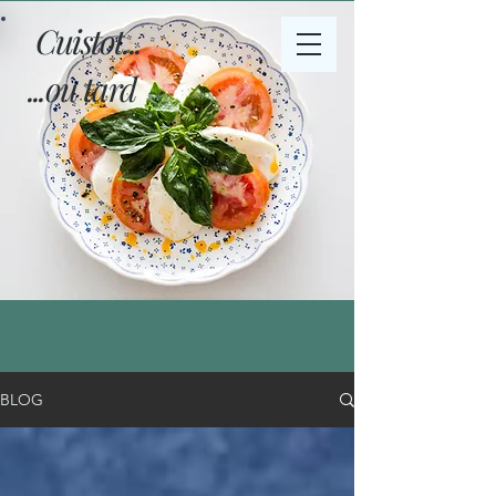
Cuistot...
...ou tard
BLOG