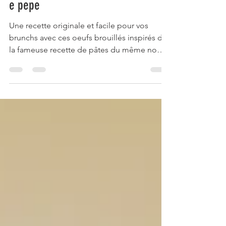
Michael Kaibeck
3 nov. 2021
1 min de lecture
Les oeufs brouillés en mode caccio
e pepe
Une recette originale et facile pour vos
brunchs avec ces oeufs brouillés inspirés de
la fameuse recette de pâtes du même nom.
Une tuerie.