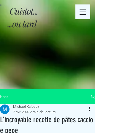
Cuistot...
...ou tard
Post
Michael Kaibeck
7 avr. 2020
2 min de lecture
L'incroyable recette de pâtes caccio
e pepe