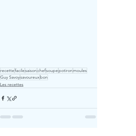
recette
facile
saison
chef
soupe
potiron
moules
Guy Savoy
savoureux
bon
Les recettes
Voir tout
Posts récents