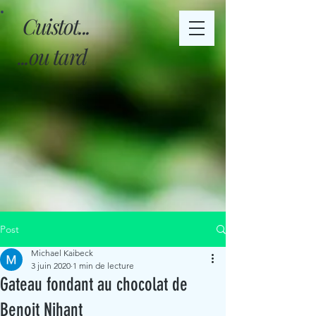
Cuistot...
...ou tard
Post
Michael Kaibeck
3 juin 2020
1 min de lecture
Gateau fondant au chocolat de
Benoit Nihant